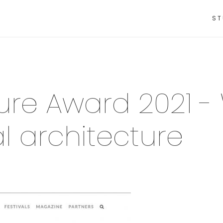
ST
ure Award 2021 -
 architecture