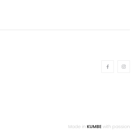
Made in
KUMBE
with passion