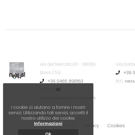
via del Mercato,10 - 38089
Via Dant
Storo (Tn)
+39 3
+39 0465 898163
PEC:
nexu
e-mail:
info@nexusassociati.com
I cookie ci aiutano a fornire i nostri
servizi. Utilizzando tali servizi, accetti il
nostro utilizzo dei cookie.
Informazioni
P.IVA 01948310220
Privacy
Cookies
Ok