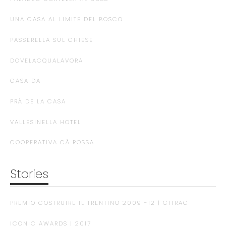
UNA CASA AL LIMITE DEL BOSCO
PASSERELLA SUL CHIESE
DOVELACQUALAVORA
CASA DA
PRÀ DE LA CASA
VALLESINELLA HOTEL
COOPERATIVA CÀ ROSSA
Stories
PREMIO COSTRUIRE IL TRENTINO 2009 -12 | CITRAC
ICONIC AWARDS | 2017