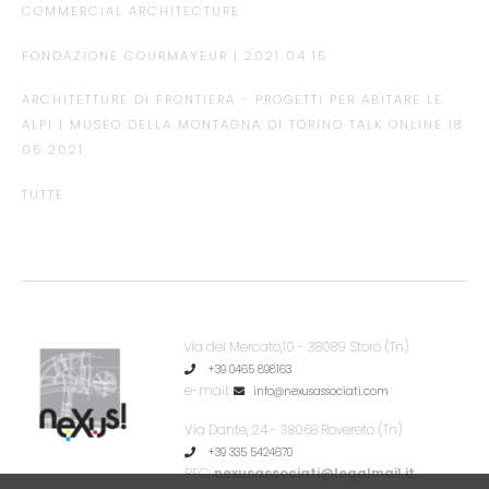
COMMERCIAL ARCHITECTURE
FONDAZIONE COURMAYEUR | 2021 04 15
ARCHITETTURE DI FRONTIERA - PROGETTI PER ABITARE LE
ALPI | MUSEO DELLA MONTAGNA DI TORINO TALK ONLINE 18
05 2021
TUTTE
via del Mercato,10 - 38089 Storo (Tn)
+39 0465 898163
e-mail:
info@nexusassociati.com
Via Dante, 24 - 38068 Rovereto (Tn)
+39 335 5424670
PEC:
nexusassociati@legalmail.it