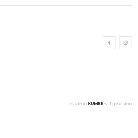
Made in
KUMBE
with passion