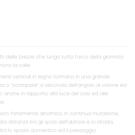
tti delle brezze che lungo tutto l’arco della giornata
rono la valle.
ementi verticali in legno formano in una grande
izza o “scompare” a seconda dell’angolo di visione ed
anche in rapporto alla luce del sole ed alle
e.
olucro fortemente dinamico, in continua mutazione,
ta distanza tra gli spazi dell’abitare e la strada,
ra lo spazio domestico ed il paesaggio.