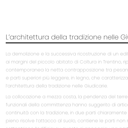
L’architettura della tradizione nelle
La demolizione e la successiva ricostruzione di un edif
ai margini del piccolo abitato di Coltura in Trentino, r
contemporanea la netta contrapposizione tra pesant
e parti superiori più leggere, in legno, che caratteriz
l’architettura della tradizione nelle Giudicarie.
La collocazione a mezza costa, la pendenza del terren
funzionali della committenza hanno suggerito di articola
continuità con la tradizione, in due parti chiarament
pieno risolve l’attacco al suolo, contiene le parti non