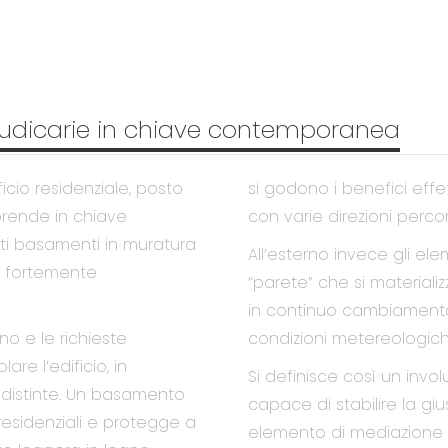
 Giudicarie in chiave contemporanea
icio residenziale, posto
si godono i benefici effe
iprende in chiave
con varie direzioni percor
i basamenti in muratura
All’esterno invece gli el
za fortemente
“parete” che si material
in continuo cambiamento 
o e le richieste
condizioni metereologich
re l’edificio, in
Si definisce così un inv
e distinte. Un basamento
capace di stabilire la gius
 residenziali e protegge a
elemento di mediazione t