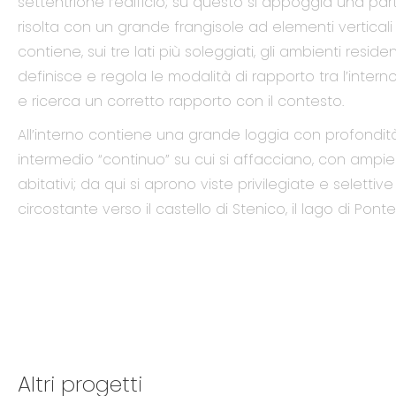
settentrione l’edificio; su questo si appoggia una par
risolta con un grande frangisole ad elementi vertical
contiene, sui tre lati più soleggiati, gli ambienti residenz
definisce e regola le modalità di rapporto tra l’interno 
e ricerca un corretto rapporto con il contesto.
All’interno contiene una grande loggia con profondità
intermedio “continuo” su cui si affacciano, con ampie v
abitativi; da qui si aprono viste privilegiate e seletti
circostante verso il castello di Stenico, il lago di Ponte
Altri progetti