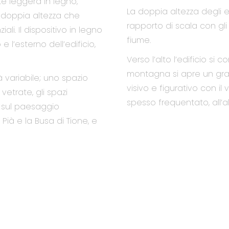
te leggera in legno,
La doppia altezza degli el
i doppia altezza che
rapporto di scala con gli e
iali. Il dispositivo in legno
fiume.
e l’esterno dell’edificio,
Verso l’alto l’edificio si
montagna si apre un gran
 variabile; uno spazio
visivo e figurativo con i
etrate, gli spazi
spesso frequentato, all’a
ve sul paesaggio
 Pià e la Busa di Tione, e