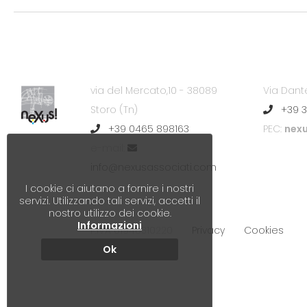
via del Mercato,10 - 38089
Via Dant
Storo (Tn)
+39 3
+39 0465 898163
PEC:
nexu
e-mail:
info@nexusassociati.com
I cookie ci aiutano a fornire i nostri
servizi. Utilizzando tali servizi, accetti il
nostro utilizzo dei cookie.
Informazioni
P.IVA 01948310220
Privacy
Cookies
Ok